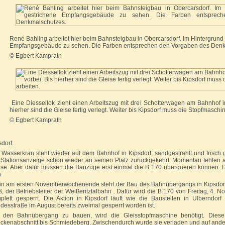
René Bahling arbeitet hier beim Bahnsteigbau in Obercarsdorf. Im Hintergrund 
Empfangsgebäude zu sehen. Die Farben entsprechen den Vorgaben des Denk
© Egbert Kamprath
Eine Diessellok zieht einen Arbeitszug mit drei Schotterwagen am Bahnhof 
hierher sind die Gleise fertig verlegt. Weiter bis Kipsdorf muss die Stopfmaschi
© Egbert Kamprath
sdorf.
 Wasserkran steht wieder auf dem Bahnhof in Kipsdorf, sandgestrahlt und frisch g
 Stationsanzeige schon wieder an seinen Platz zurückgekehrt. Momentan fehlen
ise. Aber dafür müssen die Bauzüge erst einmal die B 170 überqueren können. 
.
n am ersten Novemberwochenende steht der Bau des Bahnübergangs in Kipsdorf i
ß, der Betriebsleiter der Weißeritztalbahn . Dafür wird die B 170 von Freitag, 4. 
plett gesperrt. Die Aktion in Kipsdorf läuft wie die Baustellen in Ulberndorf
desstraße im August bereits zweimal gesperrt worden ist.
den Bahnübergang zu bauen, wird die Gleisstopfmaschine benötigt. Dies
eckenabschnitt bis Schmiedeberg. Zwischendurch wurde sie verladen und auf and