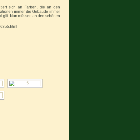
iert sich an Farben, die an den
erationen immer die Gebäude immer
nal gilt. Nun müssen an den schönen
26355.html