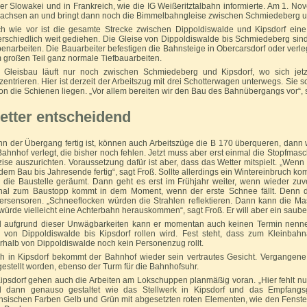
der Slowakei und in Frankreich, wie die IG Weißeritztalbahn informierte. Am 1. 
Sachsen an und bringt dann noch die Bimmelbahngleise zwischen Schmiedeberg un
h wie vor ist die gesamte Strecke zwischen Dippoldiswalde und Kipsdorf eine 
erschiedlich weit gediehen. Die Gleise von Dippoldiswalde bis Schmiedeberg sind 
enarbeiten. Die Bauarbeiter befestigen die Bahnsteige in Obercarsdorf oder verle
 großen Teil ganz normale Tiefbauarbeiten.
 Gleisbau läuft nur noch zwischen Schmiedeberg und Kipsdorf, wo sich jetzt
zentrieren. Hier ist derzeit der Arbeitszug mit drei Schotterwagen unterwegs. Sie 
on die Schienen liegen. „Vor allem bereiten wir den Bau des Bahnübergangs vor“, 
etter entscheidend
n der Übergang fertig ist, können auch Arbeitszüge die B 170 überqueren, dann w
Bahnhof verlegt, die bisher noch fehlen. Jetzt muss aber erst einmal die Stopfma
zise auszurichten. Voraussetzung dafür ist aber, dass das Wetter mitspielt. „Wenn 
 dem Bau bis Jahresende fertig“, sagt Froß. Sollte allerdings ein Wintereinbruch k
 die Baustelle geräumt. Dann geht es erst im Frühjahr weiter, wenn wieder zuv
nal zum Baustopp kommt in dem Moment, wenn der erste Schnee fällt. Denn die
ersensoren. „Schneeflocken würden die Strahlen reflektieren. Dann kann die Ma
würde vielleicht eine Achterbahn herauskommen“, sagt Froß. Er will aber ein saube
 aufgrund dieser Unwägbarkeiten kann er momentan auch keinen Termin nenne
 von Dippoldiswalde bis Kipsdorf rollen wird. Fest steht, dass zum Kleinbah
rhalb von Dippoldiswalde noch kein Personenzug rollt.
h in Kipsdorf bekommt der Bahnhof wieder sein vertrautes Gesicht. Vergangen
gestellt worden, ebenso der Turm für die Bahnhofsuhr.
Kipsdorf gehen auch die Arbeiten am Lokschuppen planmäßig voran. „Hier fehlt nur
d dann genauso gestaltet wie das Stellwerk in Kipsdorf und das Empfangs
hsischen Farben Gelb und Grün mit abgesetzten roten Elementen, wie den Fenste