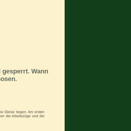
 gesperrt. Wann
nosen.
e Gleise liegen. Am ersten
n die Arbeitszüge und die