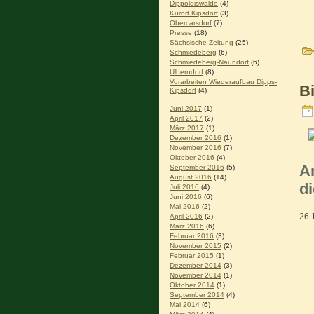
Dippoldiswalde
(4)
Kurort Kipsdorf
(3)
Obercarsdorf
(7)
Presse
(18)
Sächsische Zeitung
(25)
Schmiedeberg
(6)
Schmiedeberg-Naundorf
(6)
Ulberndorf
(8)
Vorarbeiten Wiederaufbau Dipps-
B
Kipsdorf
(4)
Juni 2017
(1)
April 2017
(2)
März 2017
(1)
Dezember 2016
(1)
November 2016
(7)
Oktober 2016
(4)
A
September 2016
(5)
August 2016
(14)
di
Juli 2016
(4)
Juni 2016
(6)
Mai 2016
(2)
26.
April 2016
(2)
März 2016
(6)
Februar 2016
(3)
November 2015
(2)
Februar 2015
(1)
Dezember 2014
(3)
November 2014
(1)
Oktober 2014
(1)
September 2014
(4)
Mai 2014
(6)