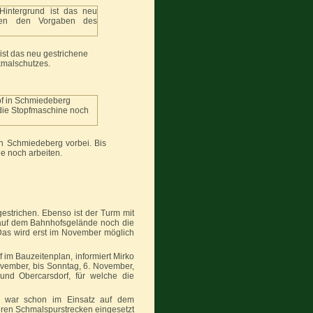
ist das neu gestrichene
malschutzes.
in Schmiedeberg vorbei. Bis
ne noch arbeiten.
estrichen. Ebenso ist der Turm mit
 auf dem Bahnhofsgelände noch die
Das wird erst im November möglich
m Bauzeitenplan, informiert Mirko
November, bis Sonntag, 6. November,
 und Obercarsdorf, für welche die
e war schon im Einsatz auf dem
eren Schmalspurstrecken eingesetzt