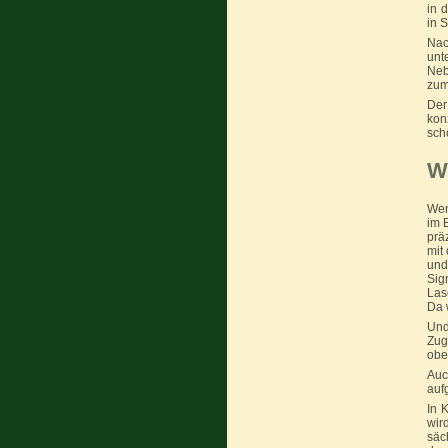
in 
in 
Nac
unt
Neb
zum
Der
kon
sch
W
Wen
im 
prä
mit
und
Sig
Las
Da 
Und
Zug
obe
Auc
auf
In 
wir
säc