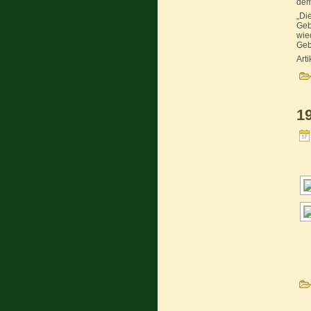
dem
„Di
Geb
wie
Geb
Art
1