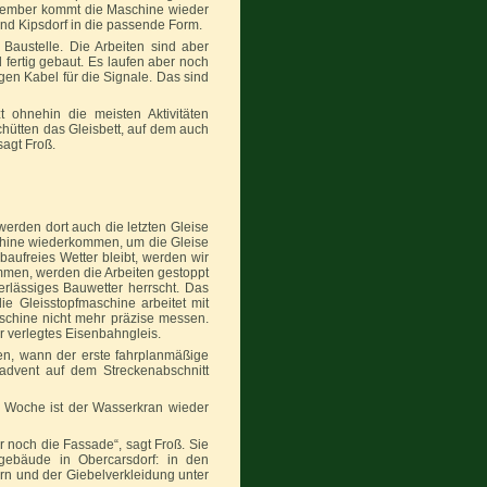
November kommt die Maschine wieder
d Kipsdorf in die passende Form.
Baustelle. Die Arbeiten sind aber
fertig gebaut. Es laufen aber noch
gen Kabel für die Signale. Das sind
 ohnehin die meisten Aktivitäten
schütten das Gleisbett, auf dem auch
sagt Froß.
erden dort auch die letzten Gleise
schine wiederkommen, um die Gleise
baufreies Wetter bleibt, werden wir
ommen, werden die Arbeiten gestoppt
erlässiges Bauwetter herrscht. Das
 Gleisstopfmaschine arbeitet mit
schine nicht mehr präzise messen.
r verlegtes Eisenbahngleis.
n, wann der erste fahrplanmäßige
nadvent auf dem Streckenabschnitt
e Woche ist der Wasserkran wieder
 noch die Fassade“, sagt Froß. Sie
gebäude in Obercarsdorf: in den
rn und der Giebelverkleidung unter