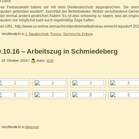
 Dach.
ese Farbauswahl haben wir mit dem Denkmalschutz abgesprochen. Sie orient
äuden gefunden wurden“, berichtet der Betriebsleiter. Wobei verschiedene Gen
der einmal anders gestrichen haben. Es ist also schwierig zu sagen, was als origi
äuden nur möglichst bald auch regelmäßig Züge halten.
ikel-URL: http://www.sz-online.de/nachrichten/bimmelbahnbau-erreicht-kipsdorf-35
Veröffentlicht in
2. Bauabschnitt
,
Presse
,
Sächsische Zeitung
9.10.16 – Arbeitszug in Schmiedeberg
19. Oktober 2016 |
Autor:
IGW
Veröffentlicht in
Allgemein