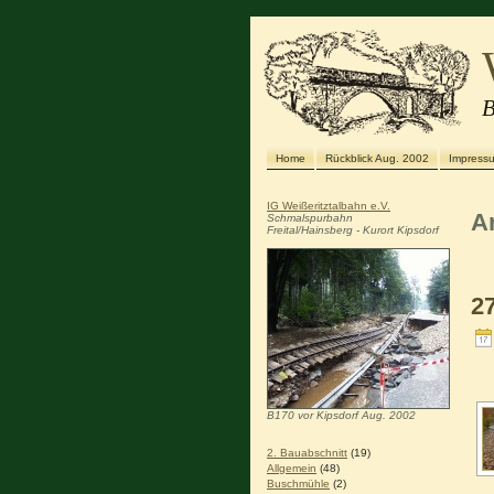
B
Home
Rückblick Aug. 2002
Impress
IG Weißeritztalbahn e.V.
A
Schmalspurbahn
Freital/Hainsberg - Kurort Kipsdorf
27
B170 vor Kipsdorf Aug. 2002
2. Bauabschnitt
(19)
Allgemein
(48)
Buschmühle
(2)