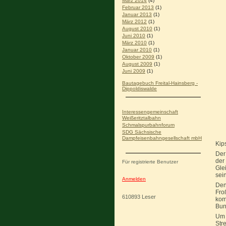
März 2014
(4)
Februar 2013
(1)
Januar 2013
(1)
März 2012
(1)
August 2010
(1)
Juni 2010
(1)
März 2010
(1)
Januar 2010
(1)
Oktober 2009
(1)
August 2009
(1)
Juni 2009
(1)
Bautagebuch Freital-Hainsberg -
Dippoldiswalde
Interessengemeinschaft
Weißeritztalbahn
Schmalspurbahnforum
SDG Sächsische
Dampfeisenbahngesellschaft mbH
Kip
Der
der
Für registrierte Benutzer
Gle
sein
Anmelden
Den
Fro
610893
Leser
kom
Bun
Um 
Str