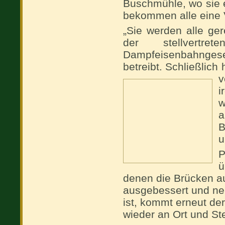
Buschmühle, wo sie e
bekommen alle eine 
„Sie werden alle ger
der stellvertre
Dampfeisenbahngese
betreibt. Schließlic
v
i
w
a
B
u
P
ü
denen die Brücken au
ausgebessert und neu 
ist, kommt erneut de
wieder an Ort und Ste