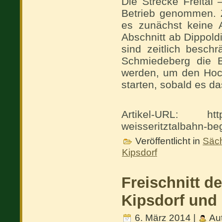
Die Strecke Freital
Betrieb genommen. 
es zunächst keine A
Abschnitt ab Dippold
sind zeitlich besch
Schmiedeberg die B
werden, um den Hoch
starten, sobald es da
Artikel-URL: http:/
weisseritztalbahn-be
Veröffentlicht in
Säch
Kipsdorf
Freischnitt d
Kipsdorf und
6. März 2014 |
Aut