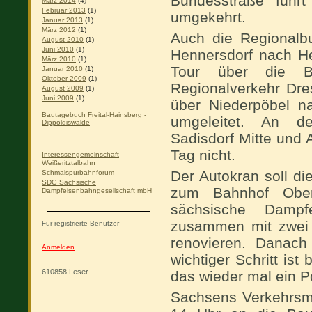
Bundesstraße führ
März 2014
(4)
Februar 2013
(1)
umgekehrt.
Januar 2013
(1)
März 2012
(1)
Auch die Regionalb
August 2010
(1)
Juni 2010
(1)
Hennersdorf nach He
März 2010
(1)
Tour über die B
Januar 2010
(1)
Oktober 2009
(1)
Regionalverkehr Dre
August 2009
(1)
Juni 2009
(1)
über Niederpöbel n
Bautagebuch Freital-Hainsberg -
umgeleitet. An de
Dippoldiswalde
Sadisdorf Mitte und
Tag nicht.
Interessengemeinschaft
Weißeritztalbahn
Der Autokran soll d
Schmalspurbahnforum
SDG Sächsische
zum Bahnhof Oberca
Dampfeisenbahngesellschaft mbH
sächsische Dampfei
zusammen mit zwei 
Für registrierte Benutzer
renovieren. Danach 
Anmelden
wichtiger Schritt is
610858
Leser
das wieder mal ein Po
Sachsens Verkehrsm