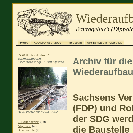
Wiederaufb
Bautagebuch (Dippold
Home
Rückblick Aug. 2002
Impressum
Alle Beiträge im Überblick
IG Weißeritztalbahn e.V.
Archiv für di
Schmalspurbahn
Freital/Hainsberg - Kurort Kipsdorf
Wiederaufbau
Sachsens Ver
(FDP) und Rol
B170 vor Kipsdorf Aug. 2002
der SDG werd
2. Bauabschnitt
(19)
die Baustell
Allgemein
(48)
Buschmühle
(2)