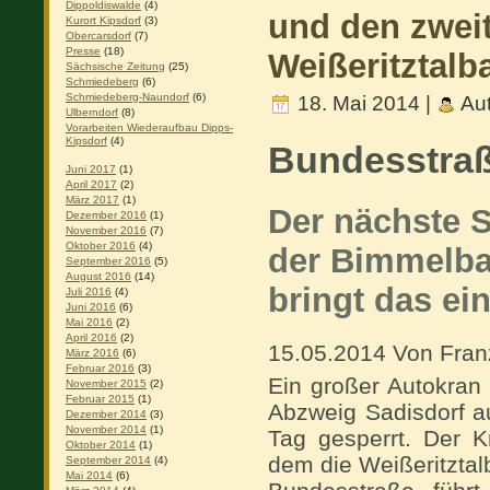
Dippoldiswalde
(4)
und den zwei
Kurort Kipsdorf
(3)
Obercarsdorf
(7)
Presse
(18)
Weißeritztalba
Sächsische Zeitung
(25)
Schmiedeberg
(6)
Schmiedeberg-Naundorf
(6)
18. Mai 2014 |
Aut
Ulberndorf
(8)
Vorarbeiten Wiederaufbau Dipps-
Kipsdorf
(4)
Bundesstraß
Juni 2017
(1)
April 2017
(2)
März 2017
(1)
Der nächste S
Dezember 2016
(1)
November 2016
(7)
Oktober 2016
(4)
der Bimmelba
September 2016
(5)
August 2016
(14)
bringt das ei
Juli 2016
(4)
Juni 2016
(6)
Mai 2016
(2)
April 2016
(2)
15.05.2014 Von Fran
März 2016
(6)
Februar 2016
(3)
Ein großer Autokran
November 2015
(2)
Februar 2015
(1)
Abzweig Sadisdorf a
Dezember 2014
(3)
November 2014
(1)
Tag gesperrt. Der K
Oktober 2014
(1)
dem die Weißeritztalb
September 2014
(4)
Mai 2014
(6)