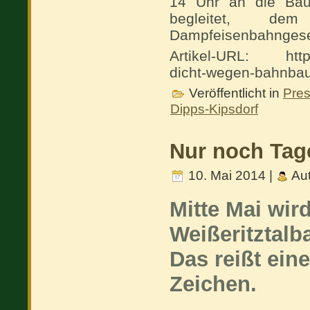
14 Uhr an die Bau
begleitet, dem
Dampfeisenbahngesell
Artikel-URL: http:/
dicht-wegen-bahnba
Veröffentlicht in
Pre
Dipps-Kipsdorf
Nur noch Tag
10. Mai 2014 |
Aut
Mitte Mai wir
Weißeritztalb
Das reißt ein
Zeichen.